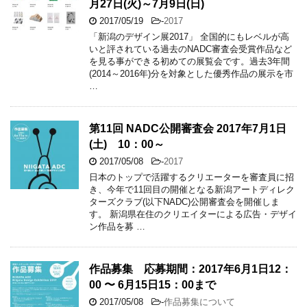
月27日(火)～7月9日(日)
2017/05/19
-
2017
「新潟のデザイン展2017」 全国的にもレベルが高
いと評されている過去のNADC審査会受賞作品など
を見る事ができる初めての展覧会です。過去3年間
(2014～2016年)分を対象とした優秀作品の展示を市
…
第11回 NADC公開審査会 2017年7月1日
(土) 10：00～
2017/05/08
-
2017
日本のトップで活躍するクリエーターを審査員に招
き、今年で11回目の開催となる新潟アートディレク
ターズクラブ(以下NADC)公開審査会を開催しま
す。 新潟県在住のクリエイターによる広告・デザイ
ン作品を募 …
作品募集 応募期間：2017年6月1日12：
00 〜 6月15日15：00まで
2017/05/08
-
作品募集について